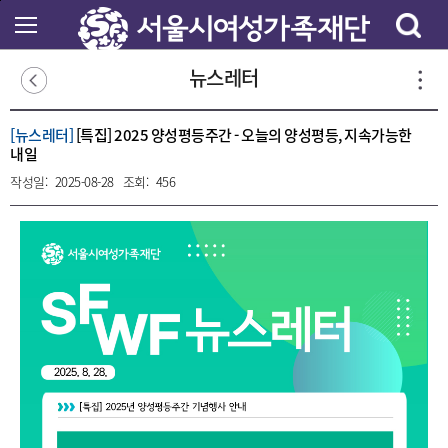
본
문
바
로
뉴스레터
가
기
[뉴스레터]
[특집] 2025 양성평등주간 - 오늘의 양성평등, 지속가능한
내일
작성일:
2025-08-28
조회:
456