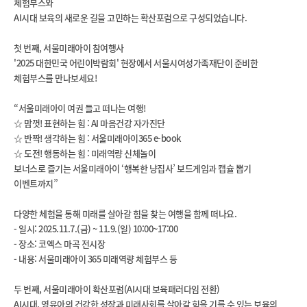
체험부스와
AI시대 보육의 새로운 길을 고민하는 확산포럼으로 구성되었습니다.
첫 번째, 서울미래아이 참여행사
'2025 대한민국 어린이박람회' 현장에서 서울시여성가족재단이 준비한
체험부스를 만나보세요!
“서울미래아이 여권 들고 떠나는 여행!
☆ 맘껏! 표현하는 힘 : AI 마음건강 자가진단
☆ 반짝! 생각하는 힘 : 서울미래아이365 e-book
☆ 도전! 행동하는 힘 : 미래역량 신체놀이
보너스로 즐기는 서울미래아이 ‘행복한 냥집사’ 보드게임과 캡슐 뽑기
이벤트까지”
다양한 체험을 통해 미래를 살아갈 힘을 찾는 여행을 함께 떠나요.
- 일시: 2025.11.7.(금) ~ 11.9.(일) 10:00~17:00
- 장소: 코엑스 마곡 전시장
- 내용: 서울미래아이 365 미래역량 체험부스 등
두 번째, 서울미래아이 확산포럼(AI시대 보육패러다임 전환)
AI시대, 영유아의 건강한 성장과 미래사회를 살아갈 힘을 기를 수 있는 보육의