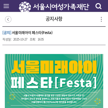
본
문
바
로
공지사항
가
기
[공지]
서울미래아이 페스타(Festa)
작성일:
2025-10-27
조회:
1635