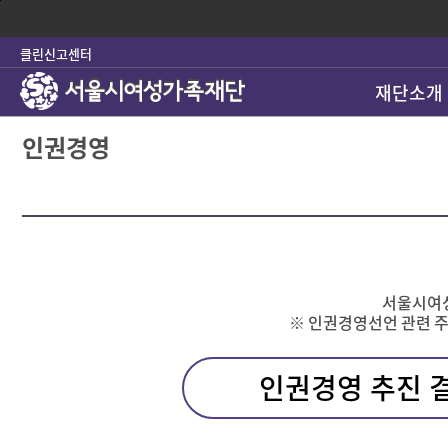
본
문
바
클린신고센터
로
가
재단소개
기
인권경영
서울시여성
※ 인권경영선언 관련 주요 
인권경영 추진 