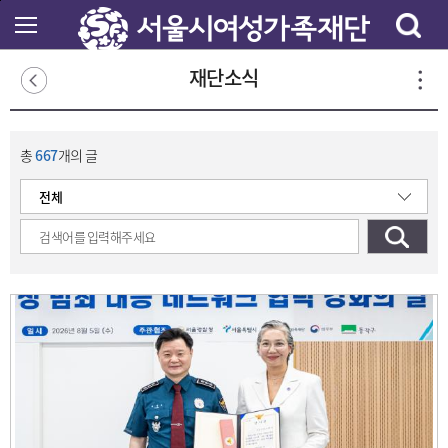
본
문
바
로
재단소식
가
기
총
667
개의 글