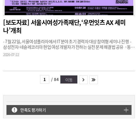
[보도자료] 서울시여성가족재단,‘우먼잇츠 AX 세미
나’개최
- 7월 22일, 서울여성플라자에서 IT 분야 초기 경력자 대상 참여형 세미나 진행 -
삼성전자·네슬레코리아 현업 여성 개발자가 전하는 실전 문제 해결법 공유 - 동
료와
2026-07-22
/
84
이동
만족도 평가하기