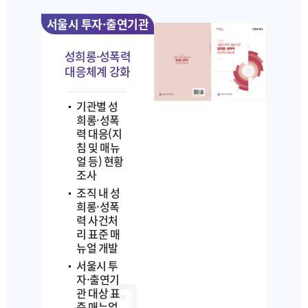
서울시 투자·출연기관
성희롱·성폭력
대응체계 강화
기관별 성
희롱·성폭
력 대응(지
침 및 매뉴
얼 등) 현황
조사
조직 내 성
희롱·성폭
력 사건처
리 표준 매
뉴얼 개발
서울시 투
자·출연기
관 대상 표
준 매뉴얼