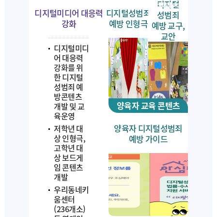
디지털
콘텐츠
디지털미디어 대응력
디지털성범죄
성범죄
강화
예방 인형극
예방 교구,
교안
디지털미디
어 대응력
강화를 위
한 디지털
성범죄 예
방콘텐츠
양육자 교육 콘텐츠
개발 및 교
육운영
양육자 디지털성범죄
저학년 대
상 인형극,
예방 가이드
고학년 대
상 보드게
임 콘텐츠
개발
우리동네키
움센터
(236개소)