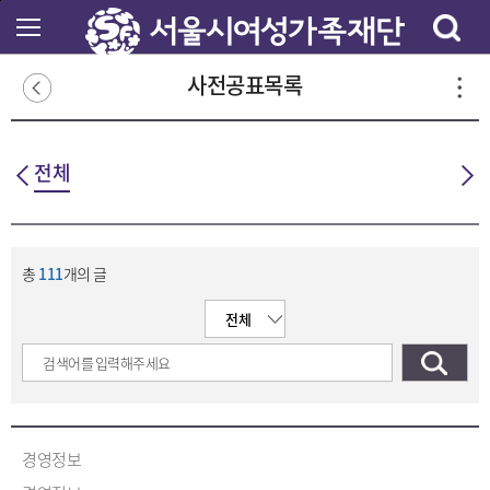
본
문
바
로
사전공표목록
가
기
전체
총
111
개의 글
경영정보