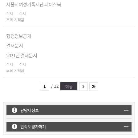
서울시여성가족재단 페이스북
수시
수시
기획팀
행정정보공개
결재문서
2021년 결재문서
수시
수시
기획팀
/
12
이동
담당자 정보
만족도 평가하기