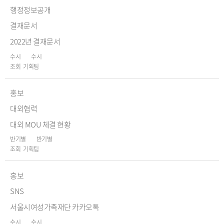
행정정보공개
결재문서
2022년 결재문서
수시
수시
기획팀
홍보
대외협력
대외 MOU 체결 현황
반기별
반기별
기획팀
홍보
SNS
서울시여성가족재단 카카오톡
수시
수시