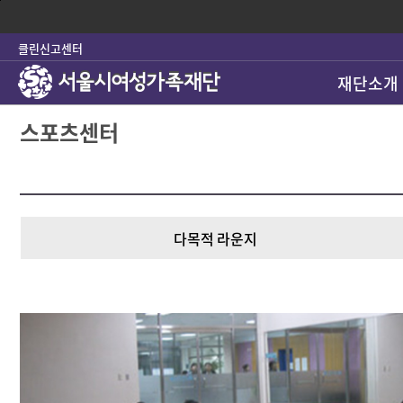
본
문
바
클린신고센터
로
가
재단소개
기
스포츠센터
다목적 라운지